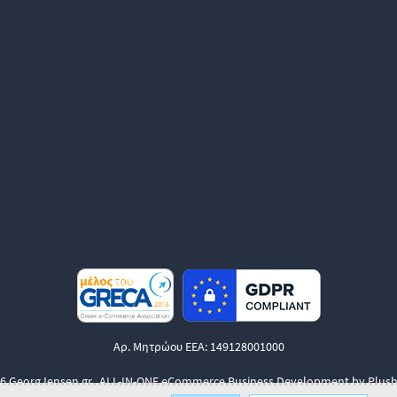
Αρ. Μητρώου ΕΕΑ: 149128001000
6 GeorgJensen.gr.
ALL-IN-ONE eCommerce Business Development by Plush