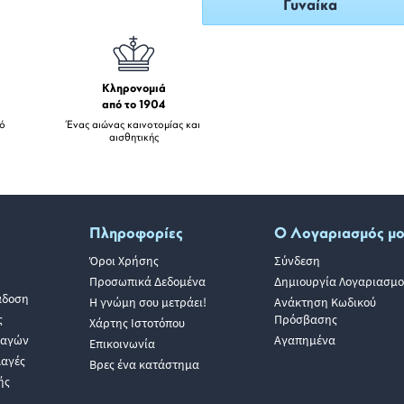
Γυναίκα
Κληρονομιά
από το 1904
πό
Ένας αιώνας καινοτομίας και
αισθητικής
Πληροφορίες
Ο Λογαριασμός μ
Όροι Χρήσης
Σύνδεση
Προσωπικά Δεδομένα
Δημιουργία Λογαριασμο
άδοση
Η γνώμη σου μετράει!
Ανάκτηση Κωδικού
ς
Πρόσβασης
Χάρτης Ιστοτόπου
λαγών
Αγαπημένα
Επικοινωνία
λαγές
Βρες ένα κατάστημα
ής