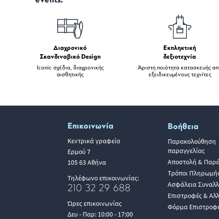
events.
Διαχρονικό
Εκπληκτική
Σκανδιναβικό Design
δεξιοτεχνία
Iconic σχέδια, διαχρονικής
Άριστη ποιότητα κατασκευής α
αισθητικής
εξειδικευμένους τεχνίτες
Επικοινωνία
Βοήθεια
Κεντρικά γραφεία
Παρακολούθηση
παραγγελίας
Ερμού 7
Αποστολή & Παρ
105 63 Αθήνα
Τρόποι Πληρωμή
Τηλέφωνο επικοινωνίας:
Ασφάλεια Συναλ
210 32 29 688
Επιστροφές & Αλ
Ώρες επικοινωνίας
Φόρμα Επιστροφ
Δευ - Παρ: 10:00 - 17:00