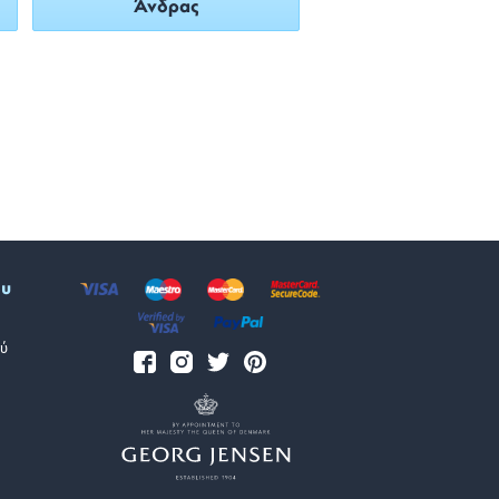
Άνδρας
ου
ύ