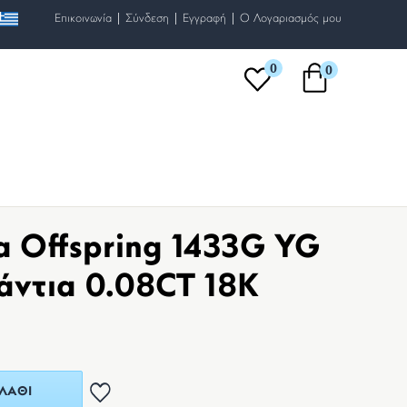
|
|
|
Επικοινωνία
Σύνδεση
Εγγραφή
O Λογαριασμός μου
0
0
α Offspring 1433G YG
μάντια 0.08CT 18K
ΛΆΘΙ