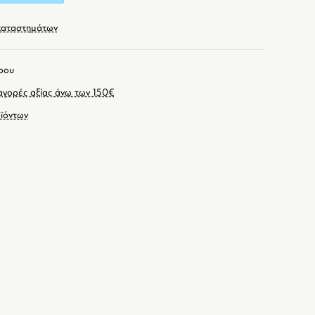
καταστημάτων
ρου
γορές αξίας άνω των 150€
ϊόντων