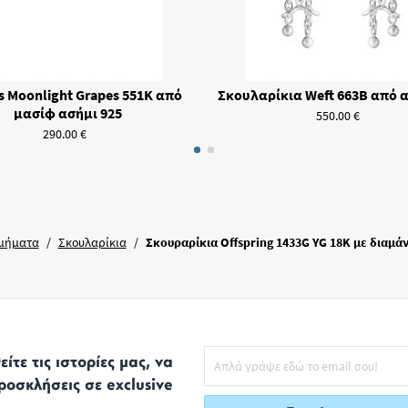
s Moonlight Grapes 551K από
Σκουλαρίκια Weft 663B από α
μασίφ ασήμι 925
550.00
€
290.00
€
μήματα
/
Σκουλαρίκια
/
Σκουραρίκια Offspring 1433G YG 18K με διαμάν
ίτε τις ιστορίες μας, να
ροσκλήσεις σε exclusive