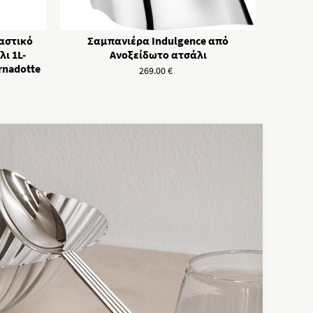
αστικό
Σαμπανιέρα Indulgence από
ι 1L-
Ανοξείδωτο ατσάλι
ernadotte
269.00
€