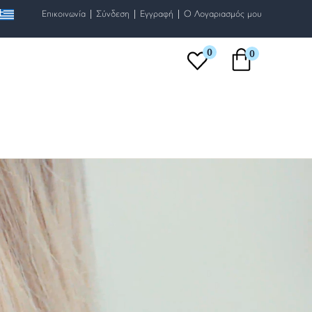
|
|
|
Επικοινωνία
Σύνδεση
Εγγραφή
O Λογαριασμός μου
0
0