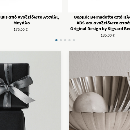
tuus από Ανοξείδωτο Ατσάλι,
Θερμός Bernadotte από Πλ
Μεγάλο
ABS και ανοξείδωτο ατσάλ
Original Design by Sigvard B
175.00
€
135.00
€