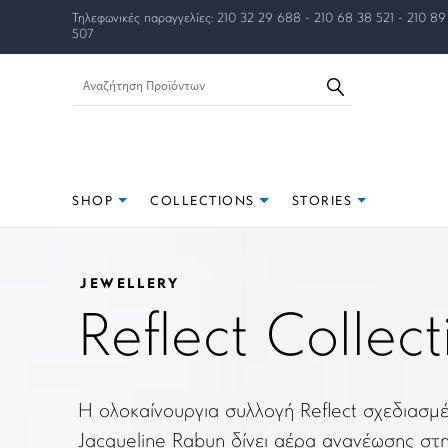
Τηλεφωνικές παραγγελίες: 210 32 29 688 - 210 68 38 521 - 210 89
507
SHOP
COLLECTIONS
STORIES
JEWELLERY
Reflect Collect
Η ολοκαίνουργια συλλογή Reflect σχεδιασμ
Jacqueline Rabun δίνει αέρα ανανέωσης στ