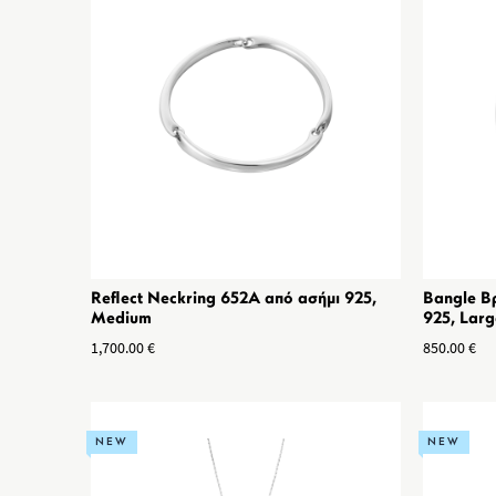
Reflect Neckring 652Α από ασήμι 925,
Bangle Βρ
Medium
925, Larg
1,700.00
€
850.00
€
NEW
NEW