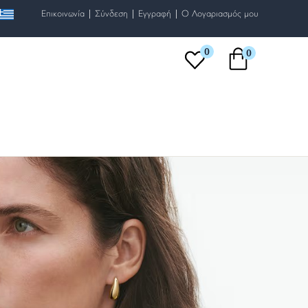
|
|
|
Επικοινωνία
Σύνδεση
Εγγραφή
O Λογαριασμός μου
0
0