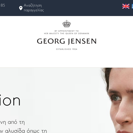
 85
Αναζήτηση
παραγγελίας
ion
ένη από τη
ην αλυσίδα όπως τη