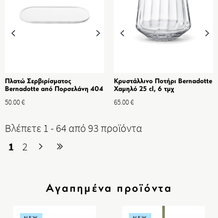
Πλατώ Σερβιρίσματος
Κρυστάλλινο Ποτήρι Bernadotte
Bernadotte από Πορσελάνη 404
Χαμηλό 25 cl, 6 τμχ
mm
50.00
€
65.00
€
Βλέπετε 1 - 64 από 93 προϊόντα
1
2
Αγαπημένα προϊόντα