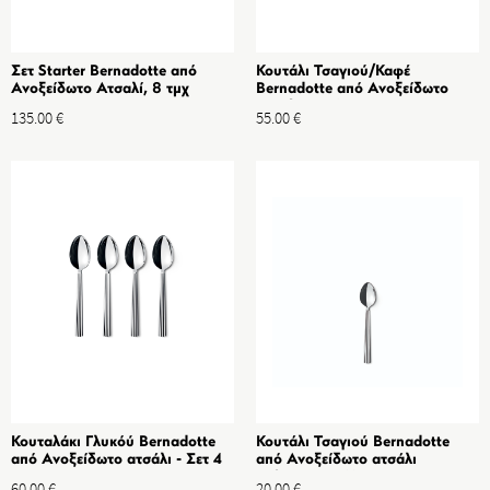
Σετ Starter Bernadotte από
Κουτάλι Τσαγιού/Καφέ
Ανοξείδωτο Ατσαλί, 8 τμχ
Bernadotte από Ανοξείδωτο
ατσάλι σετ 4 τμχ
135.00
€
55.00
€
Κουταλάκι Γλυκόύ Bernadotte
Κουτάλι Τσαγιού Bernadotte
από Ανοξείδωτο ατσάλι - Σετ 4
από Ανοξείδωτο ατσάλι
τμχ
καθρέφτης - Μικρό
60.00
€
20.00
€