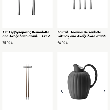
Σετ Σερβιρίσματος Bernadotte
Κουτάλι Τσαγιού Bernadotte
από Ανοξείδωτο ατσάλι - Σετ 2
Giftbox από Ανοξείδωτο ατσάλι
τμχ
- Μεγάλο - Σετ 4 τμχ
75.00
€
60.00
€