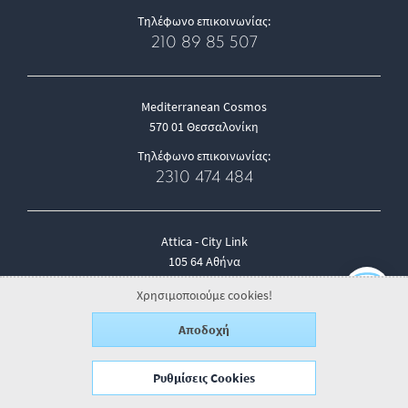
Τηλέφωνο επικοινωνίας:
210 89 85 507
Mediterranean Cosmos
570 01 Θεσσαλονίκη
Τηλέφωνο επικοινωνίας:
2310 474 484
Attica - City Link
105 64 Αθήνα
Τηλέφωνο επικοινωνίας:
Χρησιμοποιούμε cookies!
6985 854 397
Αποδοχή
Ρυθμίσεις Cookies
email:
info@georgjensen.gr