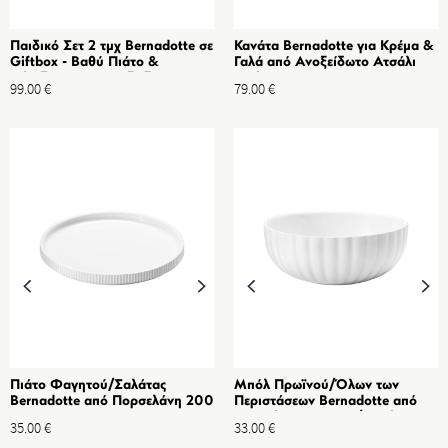
Παιδικό Σετ 2 τμχ Bernadotte σε
Κανάτα Bernadotte για Κρέμα &
Giftbox - Βαθύ Πιάτο &
Γαλά από Ανοξείδωτο Ατσάλι
Φλιτζάνι, από Ανοξείδωτο
23cl
99.00
€
79.00
€
Ατσάλι
Πιάτο Φαγητού/Σαλάτας
Μπόλ Πρωϊνού/Όλων των
Bernadotte από Πορσελάνη 200
Περιστάσεων Bernadotte από
mm
Πορσελάνη 154 mm/60 cl
35.00
€
33.00
€