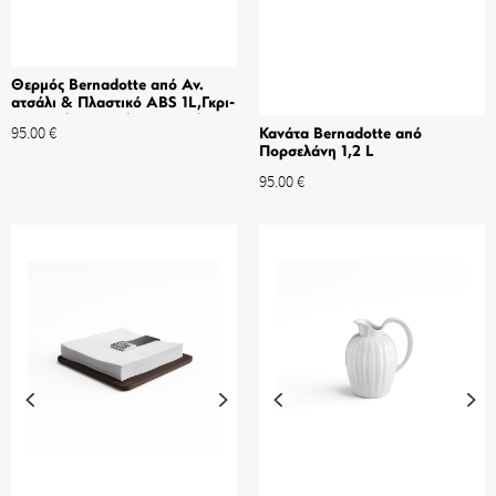
Θερμός Bernadotte από Αν.
ατσάλι & Πλαστικό ABS 1L,Γκρι-
Original Design by Sigvard
95.00
€
Κανάτα Bernadotte από
Bernadotte
Πορσελάνη 1,2 L
95.00
€