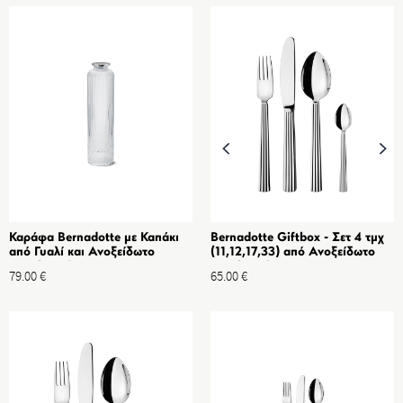
Καράφα Bernadotte με Καπάκι
Bernadotte Giftbox - Σετ 4 τμχ
από Γυαλί και Ανοξείδωτο
(11,12,17,33) από Ανοξείδωτο
Ατσάλι Καθρέφτη 1.1Lt
ατσάλι καθρέφτης
79.00
€
65.00
€