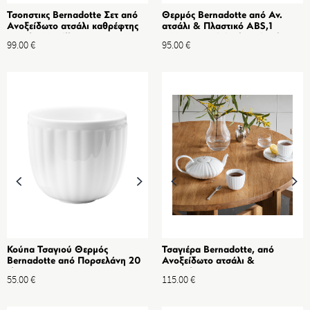
Τσοπστικς Bernadotte Σετ από
Θερμός Bernadotte από Αν.
Ανοξείδωτο ατσάλι καθρέφτης
ατσάλι & Πλαστικό ABS,1
& Ξύλο Manilkara
L,Μαύρο-Original Design by
99.00
€
95.00
€
Sigvard Bernadotte
Κούπα Τσαγιού Θερμός
Τσαγιέρα Bernadotte, από
Bernadotte από Πορσελάνη 20
Ανοξείδωτο ατσάλι &
cl, 2 τμχ
Πορσελάνη, 1 L
55.00
€
115.00
€