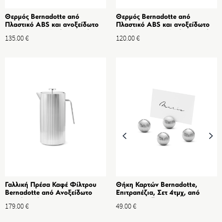
Θερμός Bernadotte από
Θερμός Bernadotte από
Πλαστικό ABS και ανοξείδωτο
Πλαστικό ABS και ανοξείδωτο
ατσάλι 1L-Original Design by
ατσάλι 0.8L-Original Design by
135.00
€
120.00
€
Sigvard Bernadotte
Sigvard Bernadotte
Γαλλική Πρέσα Καφέ Φίλτρου
Θήκη Καρτών Bernadotte,
Bernadotte από Ανοξείδωτο
Επιτραπέζια, Σετ 4τμχ, από
Ατσάλι Καθρέφτη 1Lt
Κράμα Ψευδαργύρου με
179.00
€
49.00
€
Επίστρωση Χρωμίου