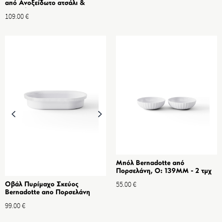
από Ανοξείδωτο ατσάλι &
Πορσελάνη
109.00
€
Μπόλ Bernadotte από
Πορσελάνη, O: 139MM - 2 τμχ
55.00
€
Οβάλ Πυρίμαχο Σκεύος
Bernadotte απο Πορσελάνη
99.00
€