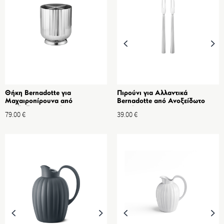
Θήκη Bernadotte για
Πιρούνι για Αλλαντικά
Μαχαιροπίρουνα από
Bernadotte από Ανοξείδωτο
Ανοξείδωτο Ατσάλι
ατσάλι, 2 τμχ
79.00
€
39.00
€