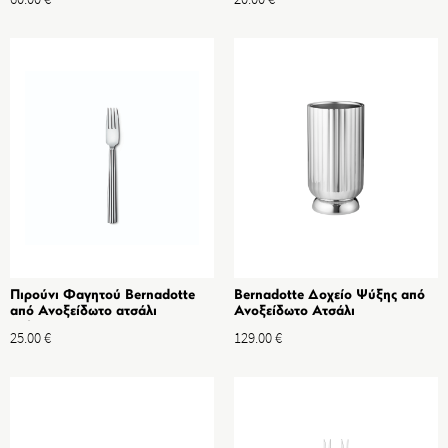
Πιρούνι Φαγητού Bernadotte
Bernadotte Δοχείο Ψύξης από
από Ανοξείδωτο ατσάλι
Ανοξείδωτο Ατσάλι
καθρέφτης
25.00
€
129.00
€