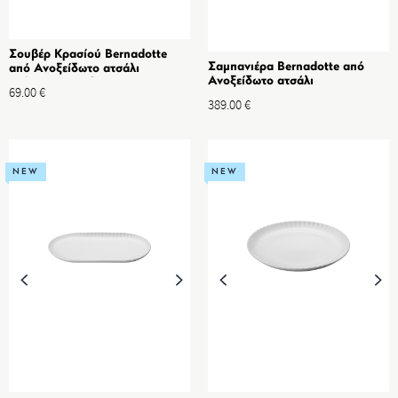
Σουβέρ Κρασίού Bernadotte
Σαμπανιέρα Bernadotte από
από Ανοξείδωτο ατσάλι
Ανοξείδωτο ατσάλι
Καθρέπτη & Σιλικόνη
69.00
€
389.00
€
NEW
NEW