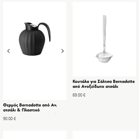
Κουτάλα για Σάλτσα Bernadotte
από Ανοξείδωτο ατσάλι
69.00
€
Θερμός Bernadotte από Αν.
ατσάλι & Πλαστικό
ABS,0,8L,Μαύρο-Original
90.00
€
Design by Sigvard Bernadotte