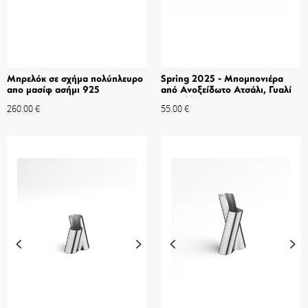
Μπρελόκ σε σχήμα πολύπλευρο
Spring 2025 - Μπομπονιέρα
απο μασίφ ασήμι 925
από Ανοξείδωτο Ατσάλι, Γυαλί
& Φύλλα Επίστρωσης Χρυσού
260.00
€
55.00
€
18Κ