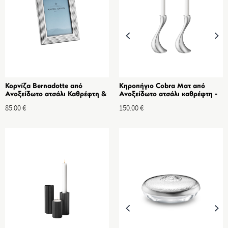
Κορνίζα Bernadotte από
Κηροπήγιο Cobra Ματ από
Ανοξείδωτο ατσάλι Καθρέφτη &
Ανοξείδωτο ατσάλι καθρέφτη -
Πλαστικό, Διαστ. 10x15 cm
2 τμχ Μεσαίο
85.00
€
150.00
€