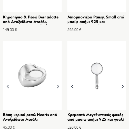
Κηροπήγιo & Ρεσώ Bernadotte
Μπομπονιέρα Pansy, Small από
από Ανοξείδωτο Ατσάλι,
μασίφ ασήμι 925 και
Μαύρο, Σετ 3 τμχ, S/M/L
κρυστάλλινο γυαλί
149.00
€
595.00
€
Βάση κεριού ρεσώ Hearts από
Κρεμαστό Μεγεθυντικός φακός
Ανοξείδωτο Ατσάλι
από μασίφ ασήμι 925 και γυαλί
45.00
€
520.00
€