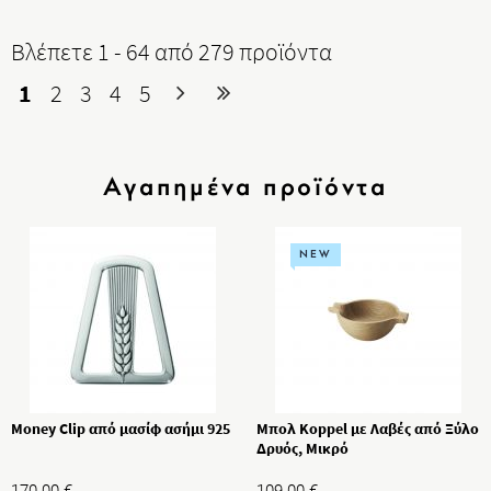
Βλέπετε 1 - 64 από 279 προϊόντα
1
2
3
4
5
Αγαπημένα προϊόντα
NEW
Money Clip από μασίφ ασήμι 925
Μπολ Koppel με Λαβές από Ξύλο
Δρυός, Μικρό
170.00
€
109.00
€