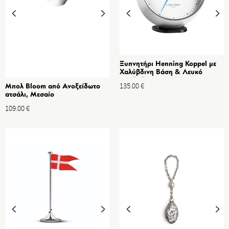
Ξυπνητήρι Henning Koppel με
Χαλύβδινη Βάση & Λευκό
Ανοξείδωτο ατσάλι, ABS 10 cm
135.00
€
Μπολ Bloom από Ανοξείδωτο
ατσάλι, Μεσαίο
109.00
€