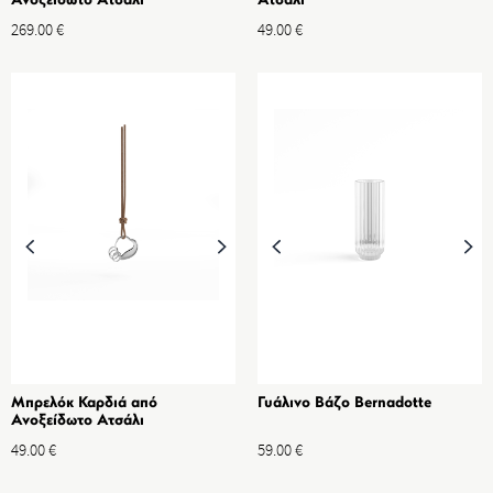
Ανοξείδωτο Ατσάλι
Ατσάλι
269.00
€
49.00
€
Μπρελόκ Καρδιά από
Γυάλινο Βάζο Bernadotte
Ανοξείδωτο Ατσάλι
49.00
€
59.00
€