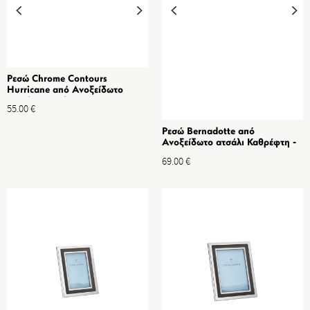
Ρεσώ Chrome Contours
Hurricane από Ανοξείδωτο
ατσάλι & Γυαλί 12 cm
55.00
€
Ρεσώ Bernadotte από
Ανοξείδωτο ατσάλι Καθρέφτη -
Σετ 2τμχ
69.00
€