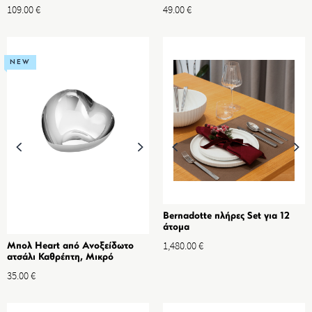
109.00
€
49.00
€
NEW
Bernadotte πλήρες Set για 12
άτομα
1,480.00
€
Μπολ Heart από Ανοξείδωτο
ατσάλι Καθρέπτη, Μικρό
35.00
€