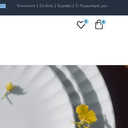
|
|
|
Επικοινωνία
Σύνδεση
Εγγραφή
O Λογαριασμός μου
0
0