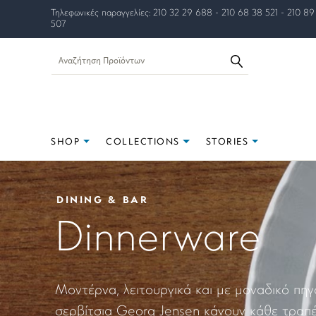
Τηλεφωνικές παραγγελίες: 210 32 29 688 - 210 68 38 521 - 210 89
507
SHOP
COLLECTIONS
STORIES
DINING & BAR
Dinnerware
Μοντέρνα, λειτουργικά και με μοναδικό πηγ
σερβίτσια Georg Jensen κάνουν κάθε τραπέ