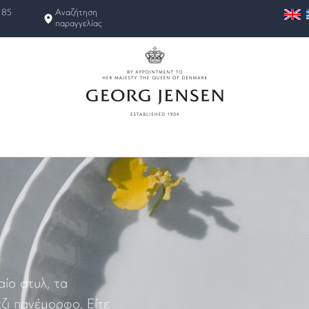
 85
Αναζήτηση
παραγγελίας
αίο στυλ, τα
ζι πανέμορφο. Είτε