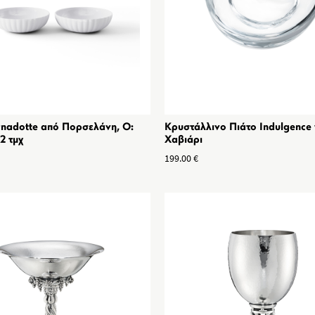
nadotte από Πορσελάνη, O:
Κρυστάλλινο Πιάτο Indulgence 
2 τμχ
Χαβιάρι
199.00
€