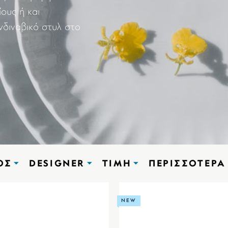
ίους ή και
νδιναβικό στυλ στο
ΟΣ
DESIGNER
ΤΙΜΉ
ΠΕΡΙΣΣΌΤΕΡΑ
NEW