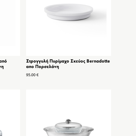
 από
Στρογγυλή Πυρίμαχο Σκεύος Bernadotte
νη
απο Πορσελάνη
95.00
€