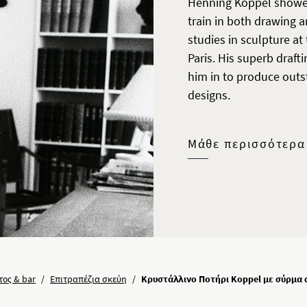
Henning Koppel showed 
train in both drawing 
studies in sculpture a
Paris. His superb drafti
him in to produce outs
designs.
Μάθε περισσότερα
τος & bar
/
Επιτραπέζια σκεύη
/
Κρυστάλλινο Ποτήρι Koppel με σύρμα α