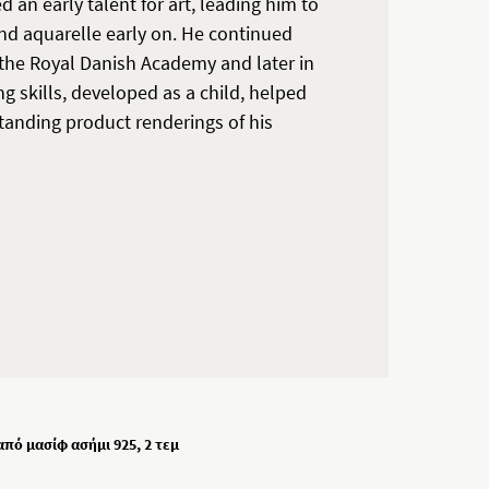
an early talent for art, leading him to
and aquarelle early on. He continued
t the Royal Danish Academy and later in
ng skills, developed as a child, helped
tanding product renderings of his
πό μασίφ ασήμι 925, 2 τεμ