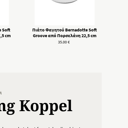
 Soft
Πιάτο Φαγητού Bernadotte Soft
,5 cm
Groove από Πορσελάνη 22,5 cm
35.00
€
τή
ng Koppel