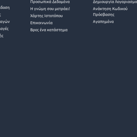
Προσωπικά Δεδομένα
Δημιουργία Λογαριασμο
άδοση
Η γνώμη σου μετράει!
Ανάκτηση Κωδικού
ς
Πρόσβασης
Χάρτης Ιστοτόπου
λαγών
Αγαπημένα
Επικοινωνία
λαγές
Βρες ένα κατάστημα
ής