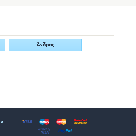
Άνδρας
ου