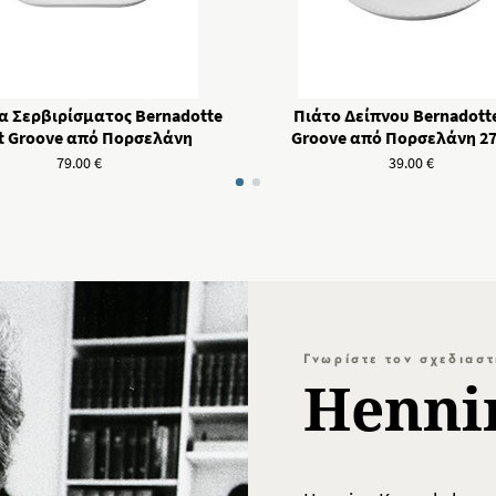
α Σερβιρίσματος Bernadotte
Πιάτο Δείπνου Bernadotte
t Groove από Πορσελάνη
Groove από Πορσελάνη 27
79.00
€
39.00
€
Γνωρίστε τον σχεδιασ
Henni