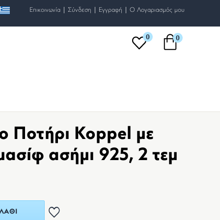
|
|
|
Επικοινωνία
Σύνδεση
Εγγραφή
O Λογαριασμός μου
0
0
ο Ποτήρι Koppel με
ασίφ ασήμι 925, 2 τεμ
ΛΆΘΙ