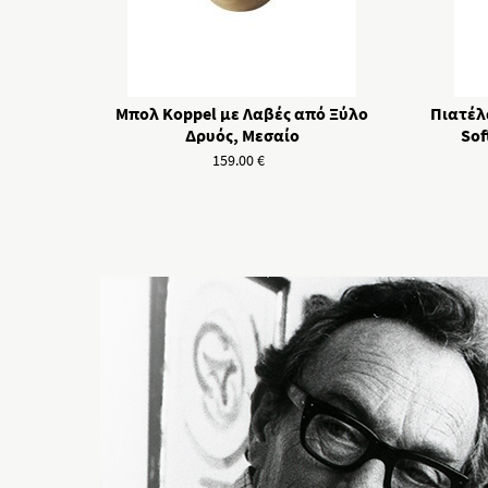
Μπολ Koppel με Λαβές από Ξύλο
Πιατέλ
Δρυός, Μεσαίο
Sof
159.00
€