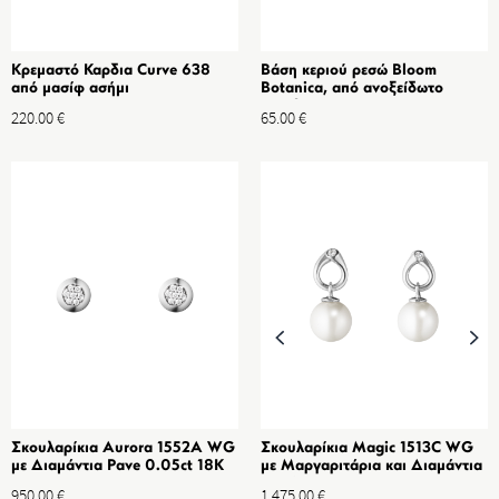
Κρεμαστό Καρδια Curve 638
Βάση κεριού ρεσώ Bloom
από μασίφ ασήμι
Botanica, από ανοξείδωτο
ατσάλι, 2 τμχ
220.00
€
65.00
€
Σκουλαρίκια Aurora 1552A WG
Σκουλαρίκια Magic 1513C WG
με Διαμάντια Pave 0.05ct 18K
με Μαργαριτάρια και Διαμάντια
0.04ct 18K
950.00
€
1,475.00
€