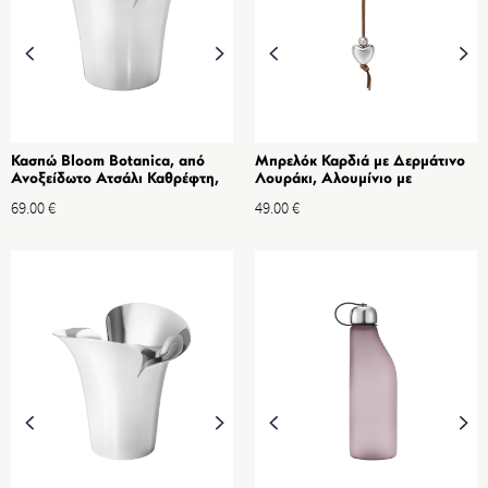
Κασπώ Bloom Botanica, από
Μπρελόκ Καρδιά με Δερμάτινο
Ανοξείδωτο Ατσάλι Καθρέφτη,
Λουράκι, Αλουμίνιο με
Μικρό, 140mm
Επίστρωση Χρωμίου
69.00
€
49.00
€