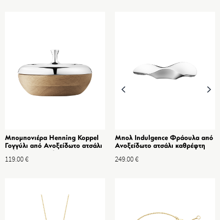
Μπομπονιέρα Henning Koppel
Μπολ Indulgence Φράουλα από
Γογγύλι από Ανοξείδωτο ατσάλι
Ανοξείδωτο ατσάλι καθρέφτη
καθρέφτη & Ξύλο Δρυς
119.00
€
249.00
€