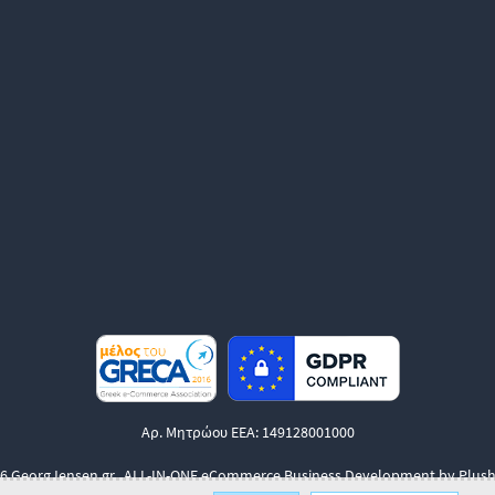
Αρ. Μητρώου ΕΕΑ: 149128001000
6 GeorgJensen.gr.
ALL-IN-ONE eCommerce Business Development by Plush