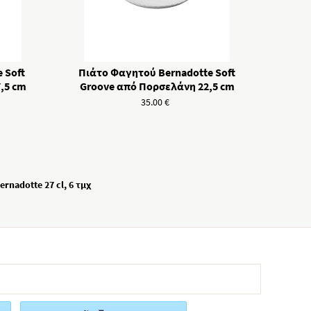
 Soft
Πιάτο Φαγητού Bernadotte Soft
,5 cm
Groove από Πορσελάνη 22,5 cm
35.00
€
rnadotte 27 cl, 6 τμχ