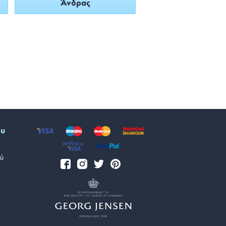
Άνδρας
ου
ύ