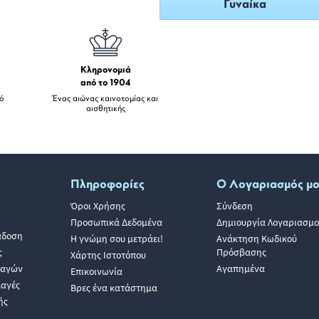
Γυναίκα
Κληρονομιά
από το 1904
πό
Ένας αιώνας καινοτομίας και
αισθητικής
Πληροφορίες
Ο Λογαριασμός μ
Όροι Χρήσης
Σύνδεση
Προσωπικά Δεδομένα
Δημιουργία Λογαριασμο
άδοση
Η γνώμη σου μετράει!
Ανάκτηση Κωδικού
ς
Πρόσβασης
Χάρτης Ιστοτόπου
λαγών
Αγαπημένα
Επικοινωνία
λαγές
Βρες ένα κατάστημα
ής