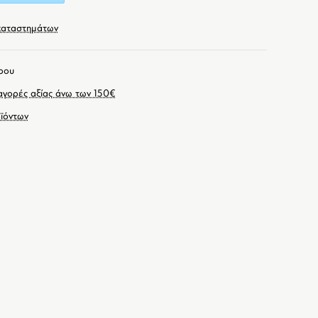
καταστημάτων
ρου
γορές αξίας άνω των 150€
ϊόντων