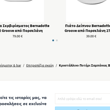
α Σερβιρίσματος Bernadotte
Πιάτο Δείπνου Bernadotte
t Groove από Πορσελάνη
Groove από Πορσελάνη 27
79.00
€
39.00
€
ρίσματος & bar
/
Επιτραπέζια σκεύη
/
Κρυστάλλινο Ποτήρι Σαμπάνιας Be
ίτε τις ιστορίες μας, να
ροσκλήσεις σε exclusive