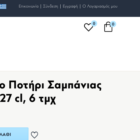
|
|
|
Επικοινωνία
Σύνδεση
Εγγραφή
O Λογαριασμός μου
0
0
ο Ποτήρι Σαμπάνιας
27 cl, 6 τμχ
ΛΆΘΙ