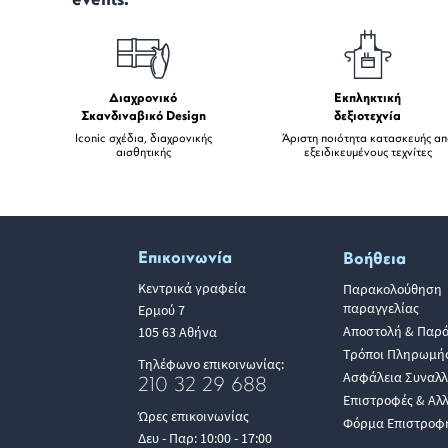
events.
Διαχρονικό
Εκπληκτική
Σκανδιναβικό Design
δεξιοτεχνία
Iconic σχέδια, διαχρονικής
Άριστη ποιότητα κατασκευής α
αισθητικής
εξειδικευμένους τεχνίτες
Επικοινωνία
Βοήθεια
Κεντρικά γραφεία
Παρακολούθηση
παραγγελίας
Ερμού 7
Αποστολή & Παρ
105 63 Αθήνα
Τρόποι Πληρωμή
Τηλέφωνο επικοινωνίας:
Ασφάλεια Συναλ
210 32 29 688
Επιστροφές & Αλ
Ώρες επικοινωνίας
Φόρμα Επιστροφ
Δευ - Παρ: 10:00 - 17:00