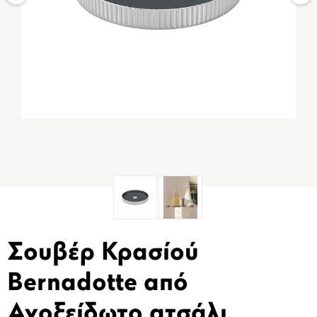
Σουβέρ Κρασίού
Bernadotte από
Ανοξείδωτο ατσάλι