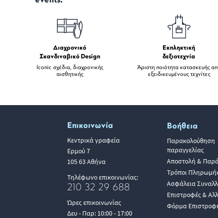
events.
Διαχρονικό
Εκπληκτική
Σκανδιναβικό Design
δεξιοτεχνία
Iconic σχέδια, διαχρονικής
Άριστη ποιότητα κατασκευής α
αισθητικής
εξειδικευμένους τεχνίτες
Επικοινωνία
Βοήθεια
Κεντρικά γραφεία
Παρακολούθηση
παραγγελίας
Ερμού 7
Αποστολή & Παρ
105 63 Αθήνα
Τρόποι Πληρωμή
Τηλέφωνο επικοινωνίας:
Ασφάλεια Συναλ
210 32 29 688
Επιστροφές & Αλ
Ώρες επικοινωνίας
Φόρμα Επιστροφ
Δευ - Παρ: 10:00 - 17:00