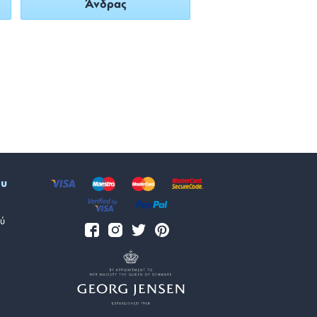
Άνδρας
ου
ύ