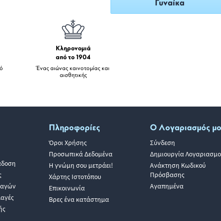
Γυναίκα
Κληρονομιά
από το 1904
πό
Ένας αιώνας καινοτομίας και
αισθητικής
Πληροφορίες
Ο Λογαριασμός μ
Όροι Χρήσης
Σύνδεση
Προσωπικά Δεδομένα
Δημιουργία Λογαριασμο
άδοση
Η γνώμη σου μετράει!
Ανάκτηση Κωδικού
ς
Πρόσβασης
Χάρτης Ιστοτόπου
λαγών
Αγαπημένα
Επικοινωνία
λαγές
Βρες ένα κατάστημα
ής