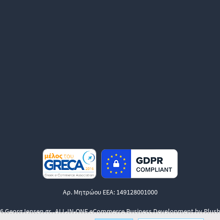
Αρ. Μητρώου ΕΕΑ: 149128001000
6 GeorgJensen.gr.
ALL-IN-ONE eCommerce Business Development by Plush