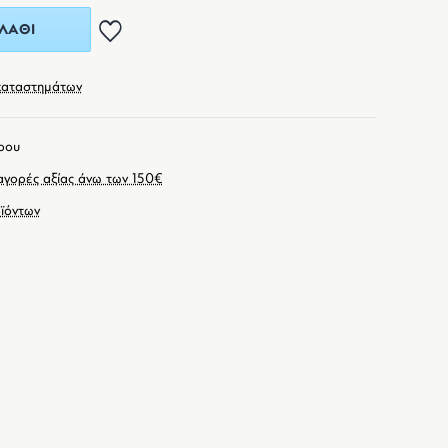
ΛΆΘΙ
καταστημάτων
ρου
γορές αξίας άνω των 150€
ϊόντων