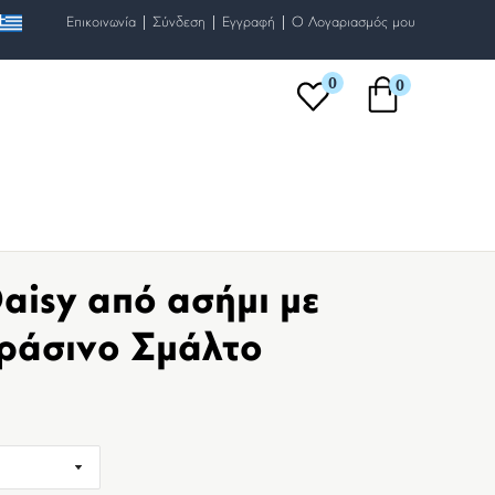
|
|
|
Επικοινωνία
Σύνδεση
Εγγραφή
O Λογαριασμός μου
0
0
aisy από ασήμι με
Πράσινο Σμάλτο