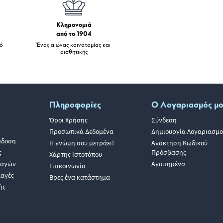
Κληρονομιά
από το 1904
πό
Ένας αιώνας καινοτομίας και
αισθητικής
Πληροφορίες
Ο Λογαριασμός μ
Όροι Χρήσης
Σύνδεση
Προσωπικά Δεδομένα
Δημιουργία Λογαριασμο
άδοση
Η γνώμη σου μετράει!
Ανάκτηση Κωδικού
ς
Πρόσβασης
Χάρτης Ιστοτόπου
λαγών
Αγαπημένα
Επικοινωνία
λαγές
Βρες ένα κατάστημα
ής