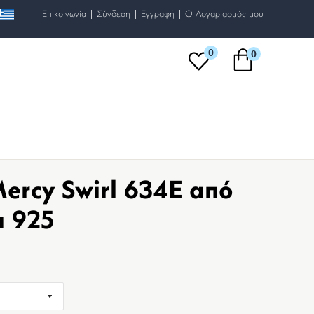
|
|
|
Επικοινωνία
Σύνδεση
Εγγραφή
O Λογαριασμός μου
0
0
ercy Swirl 634E από
ι 925