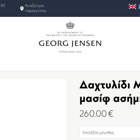
 85
Αναζήτηση
παραγγελίας
Δαχτυλίδι M
μασίφ ασήμ
260.00
€