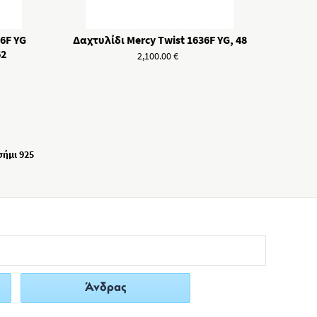
6F YG
Δαχτυλίδι Mercy Twist 1636F YG, 48
62
2,100.00
€
σήμι 925
Άνδρας