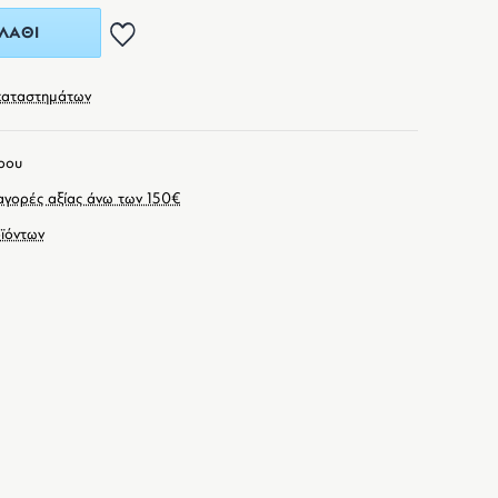
ΛΆΘΙ
καταστημάτων
ρου
γορές αξίας άνω των 150€
ϊόντων