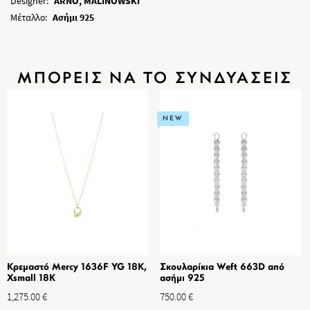
Designer:
ARNO, MALINOWSKI
Μέταλλο:
Ασήμι 925
ΜΠΟΡΕΙΣ ΝΑ ΤΟ ΣΥΝΔΥΑΣΕΙΣ
NEW
Κρεμαστό Mercy 1636F YG 18K,
Σκουλαρίκια Weft 663D από
Xsmall 18K
ασήμι 925
1,275.00
€
750.00
€