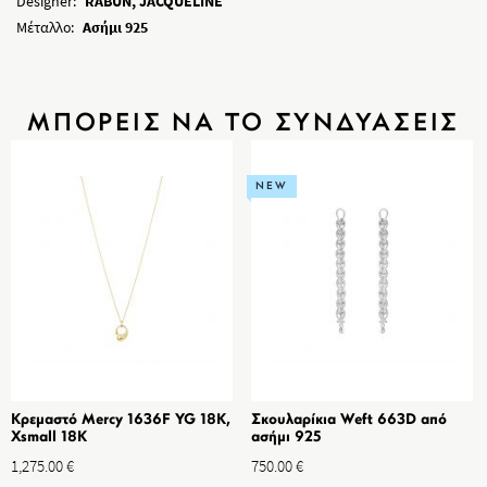
Designer:
RABUN, JACQUELINE
Μέταλλο:
Ασήμι 925
ΜΠΟΡΕΙΣ ΝΑ ΤΟ ΣΥΝΔΥΑΣΕΙΣ
NEW
Κρεμαστό Mercy 1636F YG 18K,
Σκουλαρίκια Weft 663D από
Xsmall 18K
ασήμι 925
1,275.00
€
750.00
€