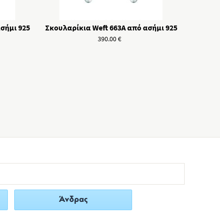
σήμι 925
Σκουλαρίκια Weft 663A από ασήμι 925
390.00
€
Άνδρας