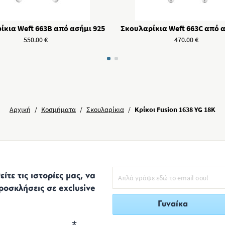
ίκια Weft 663B από ασήμι 925
Σκουλαρίκια Weft 663C από α
550.00
€
470.00
€
Αρχική
/
Κοσμήματα
/
Σκουλαρίκια
/
Κρίκοι Fusion 1638 YG 18K
ίτε τις ιστορίες μας, να
ροσκλήσεις σε exclusive
Γυναίκα