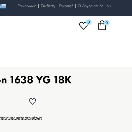
|
|
|
Επικοινωνία
Σύνδεση
Εγγραφή
O Λογαριασμός μου
0
0
on 1638 YG 18K
τοπισμός καταστημάτων