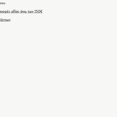
ρου
γορές αξίας άνω των 150€
ϊόντων