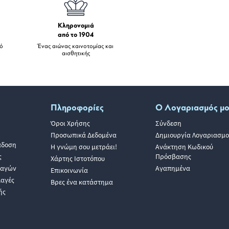
Κληρονομιά
από το 1904
πό
Ένας αιώνας καινοτομίας και
αισθητικής
Πληροφορίες
Ο Λογαριασμός μ
Όροι Χρήσης
Σύνδεση
Προσωπικά Δεδομένα
Δημιουργία Λογαριασμο
άδοση
Η γνώμη σου μετράει!
Ανάκτηση Κωδικού
ς
Πρόσβασης
Χάρτης Ιστοτόπου
λαγών
Αγαπημένα
Επικοινωνία
λαγές
Βρες ένα κατάστημα
ής