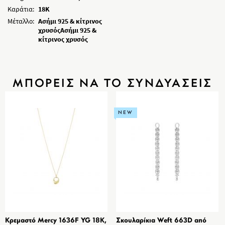
Καράτια:
18K
Μέταλλο:
Ασήμι 925 & κίτρινος
χρυσόςΑσήμι 925 &
κίτρινος χρυσός
ΜΠΟΡΕΙΣ ΝΑ ΤΟ ΣΥΝΔΥΑΣΕΙΣ
NEW
Κρεμαστό Mercy 1636F YG 18K,
Σκουλαρίκια Weft 663D από