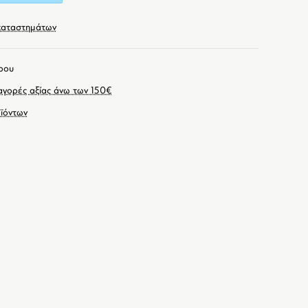
καταστημάτων
ρου
γορές αξίας άνω των 150€
ϊόντων