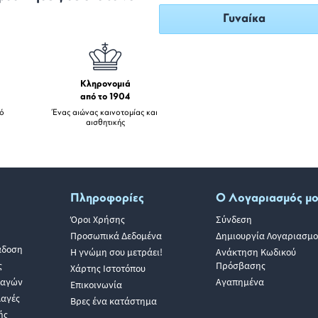
Γυναίκα
Κληρονομιά
από το 1904
πό
Ένας αιώνας καινοτομίας και
αισθητικής
Πληροφορίες
Ο Λογαριασμός μ
Όροι Χρήσης
Σύνδεση
Προσωπικά Δεδομένα
Δημιουργία Λογαριασμο
άδοση
Η γνώμη σου μετράει!
Ανάκτηση Κωδικού
ς
Πρόσβασης
Χάρτης Ιστοτόπου
λαγών
Αγαπημένα
Επικοινωνία
λαγές
Βρες ένα κατάστημα
ής