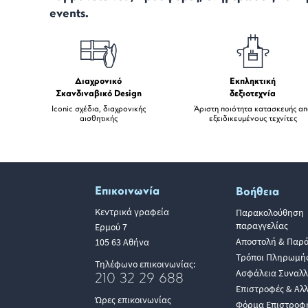
events.
Διαχρονικό
Εκπληκτική
Σκανδιναβικό Design
δεξιοτεχνία
Iconic σχέδια, διαχρονικής
Άριστη ποιότητα κατασκευής α
αισθητικής
εξειδικευμένους τεχνίτες
Επικοινωνία
Βοήθεια
Κεντρικά γραφεία
Παρακολούθηση
παραγγελίας
Ερμού 7
Αποστολή & Παρ
105 63 Αθήνα
Τρόποι Πληρωμή
Τηλέφωνο επικοινωνίας:
Ασφάλεια Συναλ
210 32 29 688
Επιστροφές & Αλ
Ώρες επικοινωνίας
Φόρμα Επιστροφ