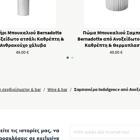
ήρι Mπουκαλιού Bernadotte
Πώμα Μπουκαλιού Σαμπ
οξείδωτο ατσάλι Καθρέπτη &
Bernadotte από Ανοξείδωτο
Aνθρακούχο χάλυβα
Καθρέπτη & Θερμοπλασ
49.00
€
49.00
€
η σερβιρίσματος & bar
/
Wine & bar
/
Σαμπανιέρα Indulgence από Ανοξ
ίτε τις ιστορίες μας, να
ροσκλήσεις σε exclusive