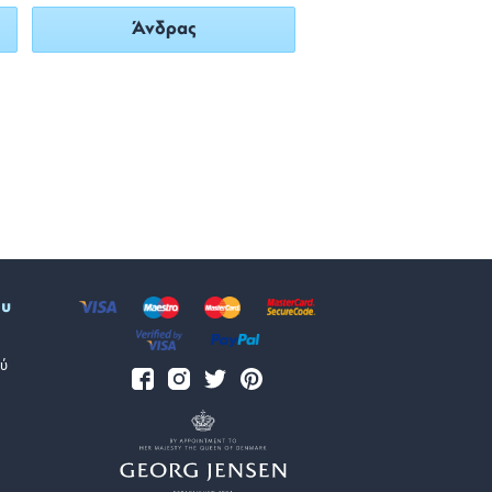
Άνδρας
ου
ύ