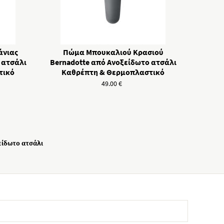
άνιας
Πώμα Μπουκαλιού Κρασιού
 ατσάλι
Bernadotte από Ανοξείδωτο ατσάλι
τικό
Καθρέπτη & Θερμοπλαστικό
49.00
€
είδωτο ατσάλι