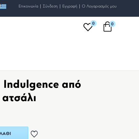
|
|
|
Επικοινωνία
Σύνδεση
Εγγραφή
O Λογαριασμός μου
0
0
 Indulgence από
 ατσάλι
ΛΆΘΙ