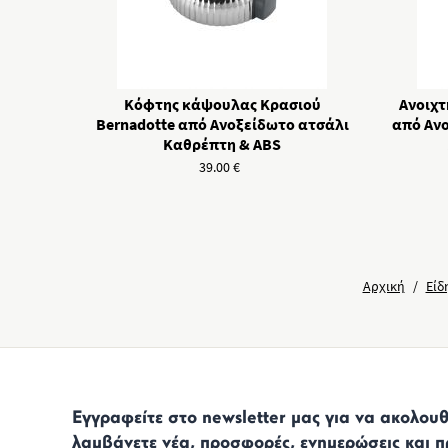
Κόφτης κάψουλας Κρασιού
Aνοιχτ
Bernadotte από Ανοξείδωτο ατσάλι
από Αν
Καθρέπτη & ABS
39.00
€
Αρχική
/
Είδ
Εγγραφείτε στο newsletter μας για να ακολουθε
λαμβάνετε νέα, προσφορές, ενημερώσεις και π