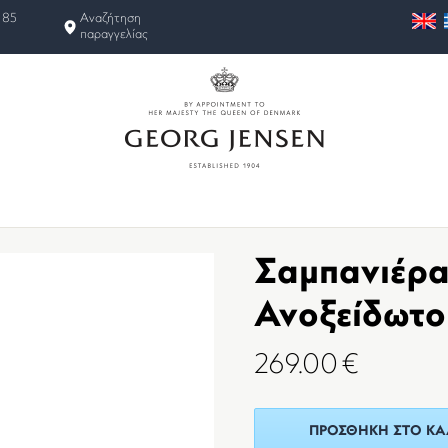
 85
Αναζήτηση
παραγγελίας
Σαμπανιέρα
Ανοξείδωτο
269.00
€
ΠΡΟΣΘΉΚΗ ΣΤΟ ΚΑ