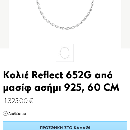
Κολιέ Reflect 652G από
μασίφ ασήμι 925, 60 CM
1,325.00
€
Διαθέσιμο
ΠΡΟΣΘΉΚΗ ΣΤΟ ΚΑΛΆΘΙ