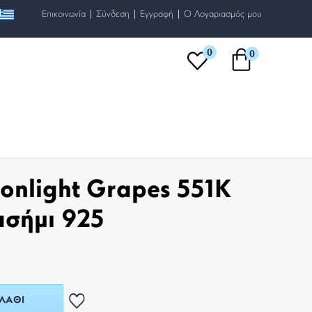
|
|
|
Επικοινωνία
Σύνδεση
Εγγραφή
O Λογαριασμός μου
0
0
onlight Grapes 551K
ασήμι 925
ΛΆΘΙ