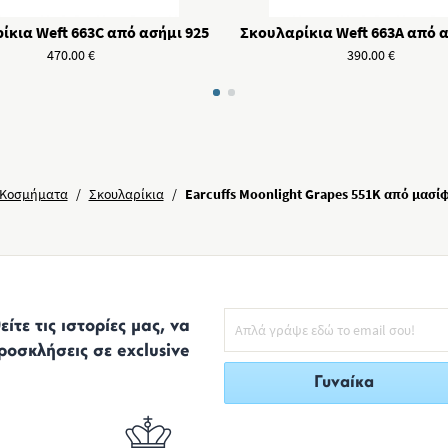
ίκια Weft 663C από ασήμι 925
Σκουλαρίκια Weft 663A από α
470.00
€
390.00
€
Κοσμήματα
/
Σκουλαρίκια
/
Earcuffs Moonlight Grapes 551K από μασίφ
ίτε τις ιστορίες μας, να
ροσκλήσεις σε exclusive
Γυναίκα