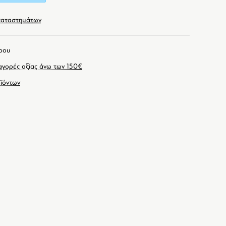
καταστημάτων
ρου
γορές αξίας άνω των 150€
ϊόντων