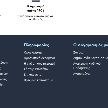
Κληρονομιά
από το 1904
πό
Ένας αιώνας καινοτομίας και
αισθητικής
Πληροφορίες
Ο Λογαριασμός μ
Όροι Χρήσης
Σύνδεση
Προσωπικά Δεδομένα
Δημιουργία Λογαριασμο
άδοση
Η γνώμη σου μετράει!
Ανάκτηση Κωδικού
ς
Πρόσβασης
Χάρτης Ιστοτόπου
λαγών
Αγαπημένα
Επικοινωνία
λαγές
Βρες ένα κατάστημα
ής