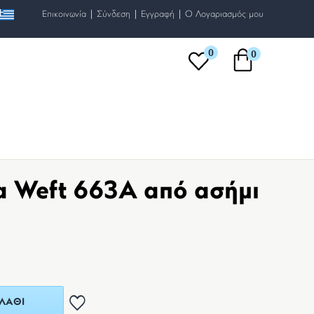
|
|
|
Επικοινωνία
Σύνδεση
Εγγραφή
O Λογαριασμός μου
0
0
α Weft 663A από ασήμι
ΛΆΘΙ