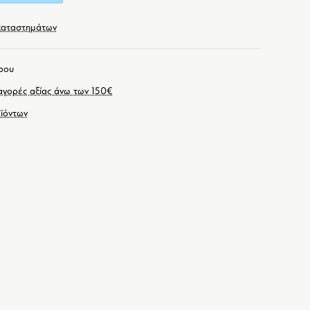
καταστημάτων
ρου
γορές αξίας άνω των 150€
ϊόντων