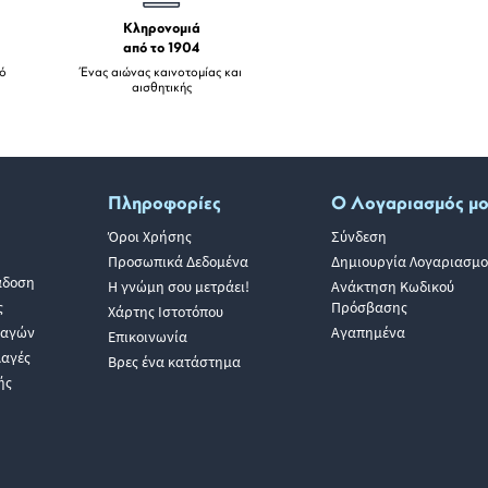
Κληρονομιά
από το 1904
πό
Ένας αιώνας καινοτομίας και
αισθητικής
Πληροφορίες
Ο Λογαριασμός μ
Όροι Χρήσης
Σύνδεση
Προσωπικά Δεδομένα
Δημιουργία Λογαριασμο
άδοση
Η γνώμη σου μετράει!
Ανάκτηση Κωδικού
ς
Πρόσβασης
Χάρτης Ιστοτόπου
λαγών
Αγαπημένα
Επικοινωνία
λαγές
Βρες ένα κατάστημα
ής