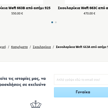
ίκια Weft 663B από ασήμι 925
Σκουλαρίκια Weft 663C από α
550.00
€
470.00
€
χική
/
Κοσμήματα
/
Σκουλαρίκια
/
Σκουλαρίκια Weft 663A από ασήμι 
ίτε τις ιστορίες μας, να
ροσκλήσεις σε exclusive
Γυναίκα