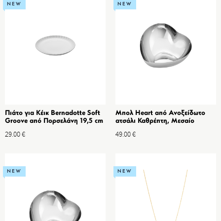
NEW
NEW
Πιάτο για Κέικ Bernadotte Soft
Μπολ Heart από Ανοξείδωτο
Groove από Πορσελάνη 19,5 cm
ατσάλι Καθρέπτη, Μεσαίο
29.00
€
49.00
€
NEW
NEW