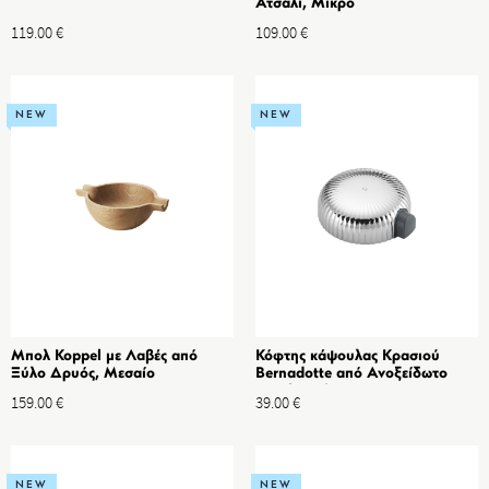
Ατσάλι, Μικρό
119.00
€
109.00
€
NEW
NEW
Μπολ Koppel με Λαβές από
Κόφτης κάψουλας Κρασιού
Ξύλο Δρυός, Μεσαίο
Bernadotte από Ανοξείδωτο
ατσάλι Καθρέπτη & ABS
159.00
€
39.00
€
NEW
NEW