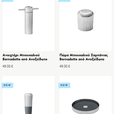
Aνοιχτήρι Mπουκαλιού
Πώμα Μπουκαλιού Σαμπάνιας
Bernadotte από Ανοξείδωτο
Bernadotte από Ανοξείδωτο
ατσάλι Καθρέπτη & Aνθρακούχο
ατσάλι Καθρέπτη &
49.00
€
49.00
€
χάλυβα
Θερμοπλαστικό
NEW
NEW