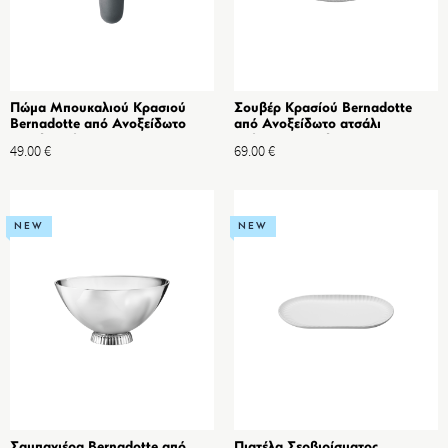
Πώμα Μπουκαλιού Κρασιού
Σουβέρ Κρασίού Bernadotte
Bernadotte από Ανοξείδωτο
από Ανοξείδωτο ατσάλι
ατσάλι Καθρέπτη &
Καθρέπτη & Σιλικόνη
49.00
€
69.00
€
Θερμοπλαστικό
NEW
NEW
Σαμπανιέρα Bernadotte από
Πιατέλα Σερβιρίσματος