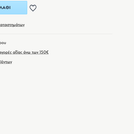
ΛΆΘΙ
καταστημάτων
ρου
γορές αξίας άνω των 150€
ϊόντων