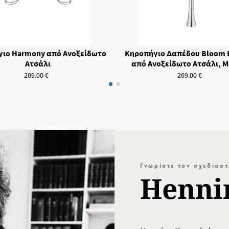
ιο Harmony από Ανοξείδωτο
Κηροπήγιο Δαπέδου Bloom B
Ατσάλι
από Ανοξείδωτο Ατσάλι, 
209.00
€
269.00
€
Γνωρίστε τον σχεδιασ
Henni