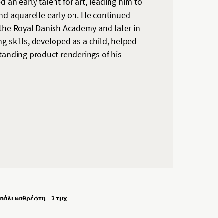
an early talent for art, leading him to
and aquarelle early on. He continued
t the Royal Danish Academy and later in
ng skills, developed as a child, helped
tanding product renderings of his
σάλι καθρέφτη - 2 τμχ