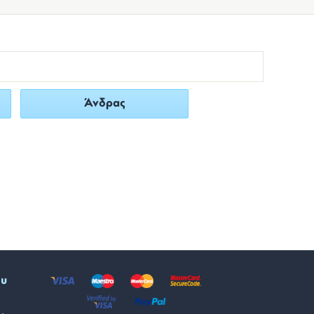
Άνδρας
ου