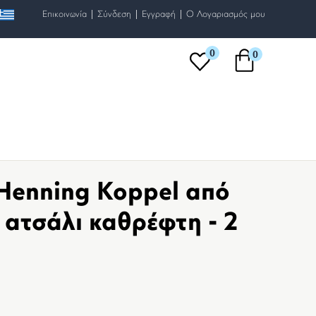
|
|
|
Επικοινωνία
Σύνδεση
Εγγραφή
O Λογαριασμός μου
0
0
Henning Koppel από
 ατσάλι καθρέφτη - 2