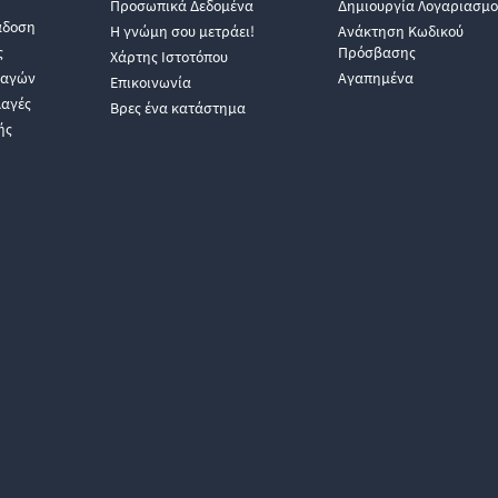
Προσωπικά Δεδομένα
Δημιουργία Λογαριασμο
άδοση
Η γνώμη σου μετράει!
Ανάκτηση Κωδικού
ς
Πρόσβασης
Χάρτης Ιστοτόπου
λαγών
Αγαπημένα
Επικοινωνία
λαγές
Βρες ένα κατάστημα
ής