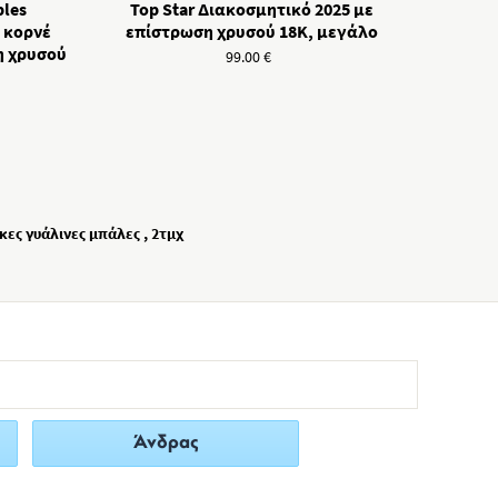
bles
Top Star Διακοσμητικό 2025 με
 κορνέ
επίστρωση χρυσού 18Κ, μεγάλο
η χρυσού
99.00
€
κες γυάλινες μπάλες , 2τμχ
Άνδρας