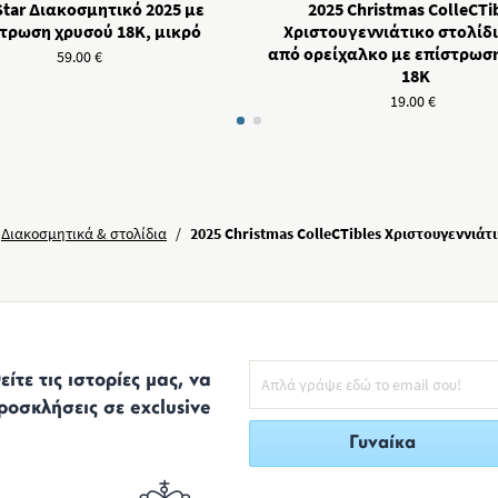
Star Διακοσμητικό 2025 με
2025 Christmas ColleCTi
τρωση χρυσού 18Κ, μικρό
Χριστουγεννιάτικο στολίδι
από ορείχαλκο με επίστρωσ
59.00
€
18Κ
19.00
€
Διακοσμητικά & στολίδια
/
2025 Christmas ColleCTibles Χριστουγεννιάτι
ίτε τις ιστορίες μας, να
ροσκλήσεις σε exclusive
Γυναίκα