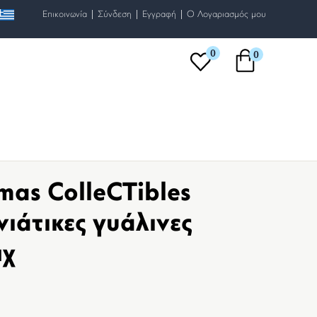
|
|
|
Επικοινωνία
Σύνδεση
Εγγραφή
O Λογαριασμός μου
0
0
mas ColleCTibles
ιάτικες γυάλινες
μχ