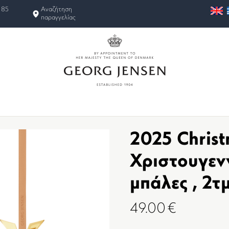
 85
Αναζήτηση
παραγγελίας
2025 Christ
Χριστουγενν
μπάλες , 2τ
49.00
€