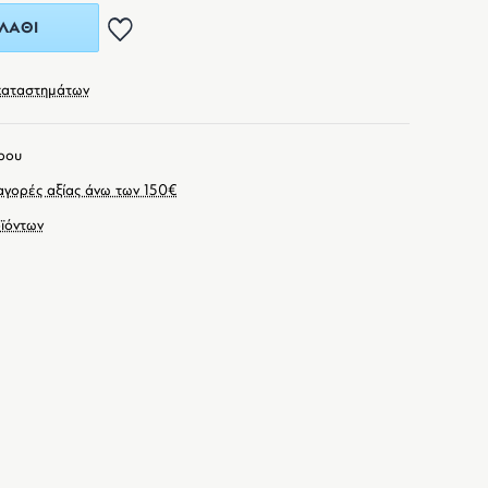
ΛΆΘΙ
καταστημάτων
ρου
γορές αξίας άνω των 150€
ϊόντων