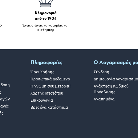
Κληρονομιά
από το 1904
πό
Ένας αιώνας καινοτομίας και
αισθητικής
Πληροφορίες
Ο Λογαριασμός μ
Όροι Χρήσης
Σύνδεση
Προσωπικά Δεδομένα
Δημιουργία Λογαριασμο
άδοση
Η γνώμη σου μετράει!
Ανάκτηση Κωδικού
ς
Πρόσβασης
Χάρτης Ιστοτόπου
λαγών
Αγαπημένα
Επικοινωνία
λαγές
Βρες ένα κατάστημα
ής