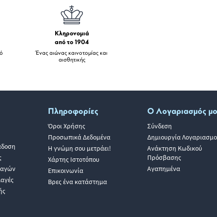
Κληρονομιά
από το 1904
πό
Ένας αιώνας καινοτομίας και
αισθητικής
Πληροφορίες
Ο Λογαριασμός μ
Όροι Χρήσης
Σύνδεση
Προσωπικά Δεδομένα
Δημιουργία Λογαριασμο
άδοση
Η γνώμη σου μετράει!
Ανάκτηση Κωδικού
ς
Πρόσβασης
Χάρτης Ιστοτόπου
λαγών
Αγαπημένα
Επικοινωνία
λαγές
Βρες ένα κατάστημα
ής