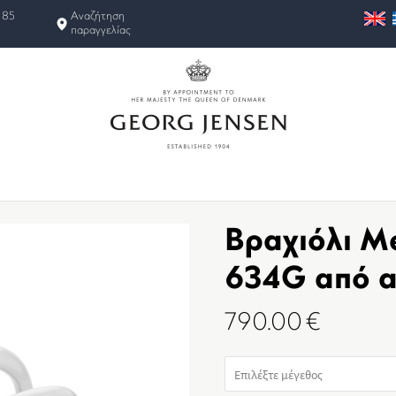
 85
Αναζήτηση
παραγγελίας
Βραχιόλι Me
634G από α
790.00
€