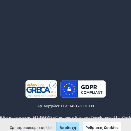
Αρ. Μητρώου ΕΕΑ: 149128001000
6 GeorgJensen.gr.
ALL-IN-ONE eCommerce Business Development by Plush
Χρησιμοποιούμε cookies!
Αποδοχή
Ρυθμίσεις Cookies