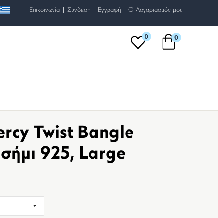
|
|
|
Επικοινωνία
Σύνδεση
Εγγραφή
O Λογαριασμός μου
0
0
rcy Twist Bangle
σήμι 925, Large