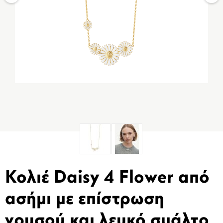
Κολιέ Daisy 4 Flower από
ασήμι με επίστρωση
χρυσού και λευκό σμάλτο