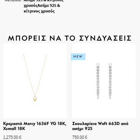
χρυσόςΑσήμι 925 &
κίτρινος χρυσός
ΜΠΟΡΕΙΣ ΝΑ ΤΟ ΣΥΝΔΥΑΣΕΙΣ
NEW
Κρεμαστό Mercy 1636F YG 18K,
Σκουλαρίκια Weft 663D από
Xsmall 18K
ασήμι 925
1,275.00
€
750.00
€