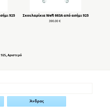
σήμι 925
Σκουλαρίκια Weft 663A από ασήμι 925
390.00
€
 925, Αριστερό
Άνδρας