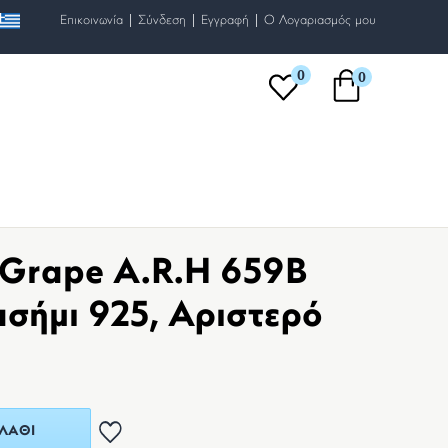
|
|
|
Επικοινωνία
Σύνδεση
Εγγραφή
O Λογαριασμός μου
0
0
 Grape A.R.H 659B
ασήμι 925, Αριστερό
ΛΆΘΙ