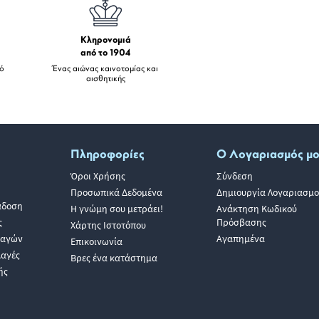
Κληρονομιά
από το 1904
πό
Ένας αιώνας καινοτομίας και
αισθητικής
Πληροφορίες
Ο Λογαριασμός μ
Όροι Χρήσης
Σύνδεση
Προσωπικά Δεδομένα
Δημιουργία Λογαριασμο
άδοση
Η γνώμη σου μετράει!
Ανάκτηση Κωδικού
ς
Πρόσβασης
Χάρτης Ιστοτόπου
λαγών
Αγαπημένα
Επικοινωνία
λαγές
Βρες ένα κατάστημα
ής