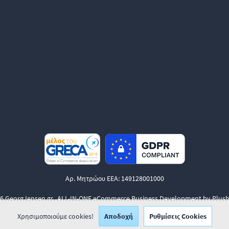
Αρ. Μητρώου ΕΕΑ: 149128001000
6 GeorgJensen.gr.
ALL-IN-ONE eCommerce Business Development by Plush
Χρησιμοποιούμε cookies!
Αποδοχή
Ρυθμίσεις Cookies