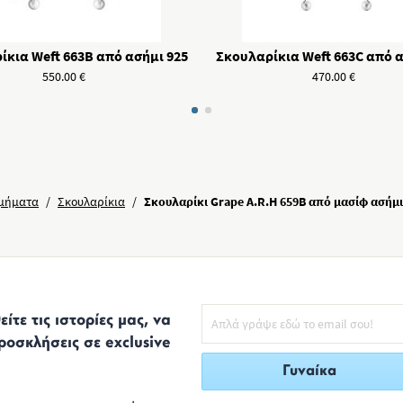
ίκια Weft 663B από ασήμι 925
Σκουλαρίκια Weft 663C από α
550.00
€
470.00
€
μήματα
/
Σκουλαρίκια
/
Σκουλαρίκι Grape A.R.H 659B από μασίφ ασήμι
ίτε τις ιστορίες μας, να
ροσκλήσεις σε exclusive
Γυναίκα