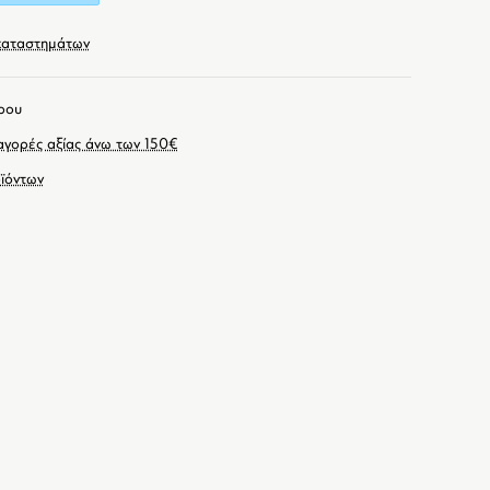
καταστημάτων
ρου
γορές αξίας άνω των 150€
ϊόντων