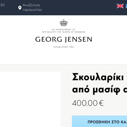
 85
Αναζήτηση
παραγγελίας
Σκουλαρίκι
από μασίφ 
400.00
€
ΠΡΟΣΘΉΚΗ ΣΤΟ ΚΑ