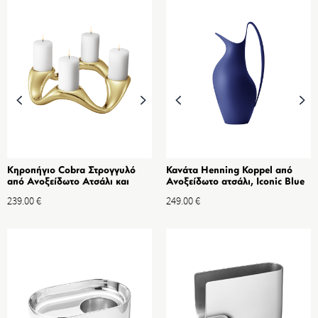
Κηροπήγιο Cobra Στρογγυλό
Κανάτα Henning Koppel από
από Ανοξείδωτο Ατσάλι και
Ανοξείδωτο ατσάλι, Iconic Blue
χρυσό PVD
1.2L
239.00
€
249.00
€