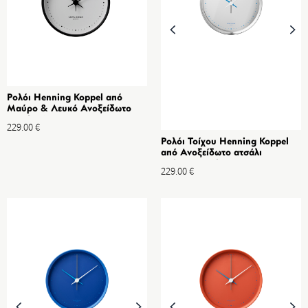
Ρολόι Henning Koppel από
Μαύρο & Λευκό Ανοξείδωτο
ατσάλι, ABS 22cm
229.00
€
Ρολόι Τοίχου Henning Koppel
από Ανοξείδωτο ατσάλι
Καθρέφτη Echo, 22 cm
229.00
€