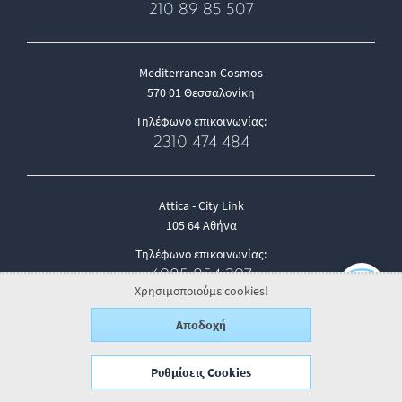
210 89 85 507
Mediterranean Cosmos
570 01 Θεσσαλονίκη
Τηλέφωνο επικοινωνίας:
2310 474 484
Attica - City Link
105 64 Αθήνα
Τηλέφωνο επικοινωνίας:
6985 854 397
Χρησιμοποιούμε cookies!
Αποδοχή
email:
info@georgjensen.gr
Ρυθμίσεις Cookies
Not in Greece?
Visit our
Global page