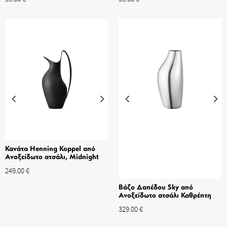
Κανάτα Henning Koppel από
Ανοξείδωτο ατσάλι, Midnight
Black 1.2L
249.00
€
Βάζο Δαπέδου Sky από
Ανοξείδωτο ατσάλι Καθρέπτη
329.00
€