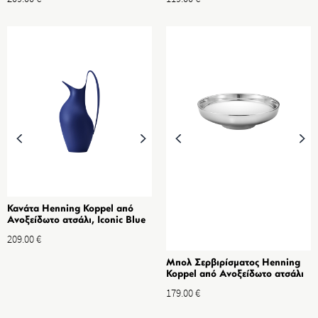
Κανάτα Henning Koppel από
Ανοξείδωτο ατσάλι, Iconic Blue
0.75L
209.00
€
Μπολ Σερβιρίσματος Henning
Koppel από Ανοξείδωτο ατσάλι
28 cm
179.00
€