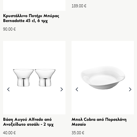
189.00
€
Κρυστάλλινο Ποτήρι Μπύρας
Bernadotte 45 cl, 6 τμχ
90.00
€
Βάση Αυγoύ Alfredo από
Μπολ Cobra από Πορσελάνη
Ανοξείδωτο ατσάλι - 2 τμχ
Μεσαίο
40.00
€
35.00
€