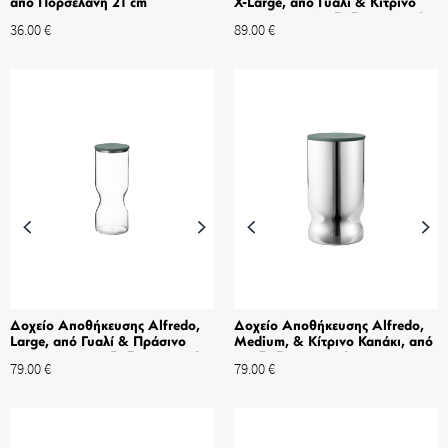
από Πορσελάνη 21 cm
X-Large, από Γυαλί & Κίτρινο
Καπάκι από Ανοξείδωτο Ατσάλι
36.00
€
89.00
€
2L
Δοχείο Αποθήκευσης Alfredo,
Δοχείο Αποθήκευσης Alfredo,
Large, από Γυαλί & Πράσινο
Medium, & Κίτρινο Καπάκι, από
Καπάκι από Ανοξείδωτο Ατσάλι
Ανοξείδωτο Ατσάλι 1L
79.00
€
79.00
€
1.5L