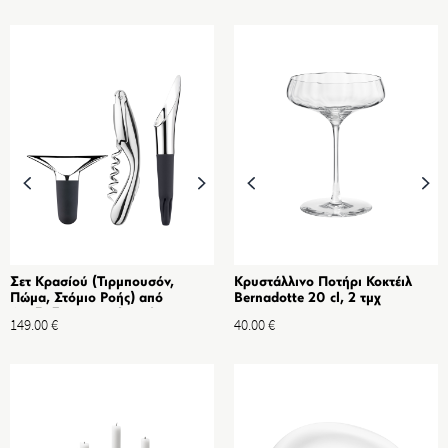
Σετ Κρασίού (Τιρμπουσόν,
Κρυστάλλινο Ποτήρι Κοκτέιλ
Πώμα, Στόμιο Ροής) από
Bernadotte 20 cl, 2 τμχ
Ανοξείδωτο ατσάλι καθρέφτη &
149.00
€
40.00
€
Σιλικόνη - 3 τμχ