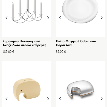
Κηροπήγιο Harmony από
Πιάτο Φαγητού Cobra από
Ανοξείδωτο ατσάλι καθρέφτη
Πορσελάνη
139.00
€
39.00
€