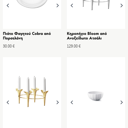
Πιάτο Φαγητού Cobra από
Κηροπήγιο Bloom από
Πορσελάνη
Ανοξείδωτο Aτσάλι
30.00
€
129.00
€