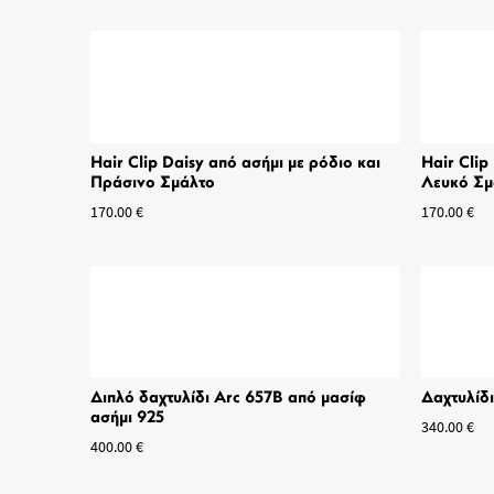
Hair Clip Daisy από ασήμι με ρόδιο και
Hair Clip
Πράσινο Σμάλτο
Λευκό Σμ
170.00
€
170.00
€
Διπλό δαχτυλίδι Arc 657B από μασίφ
Δαχτυλίδ
ασήμι 925
340.00
€
400.00
€