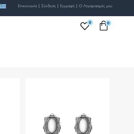
|
|
|
Επικοινωνία
Σύνδεση
Εγγραφή
O Λογαριασμός μου
0
0