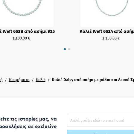
έ Weft 663B από ασήμι 925
Κολιέ Weft 663A από ασήμ
1,100.00
€
1,150.00
€
κή
/
Κοσμήματα
/
Κολιέ
/
Κολιέ Daisy από ασήμι με ρόδιο και Λευκό 
ίτε τις ιστορίες μας, να
ροσκλήσεις σε exclusive