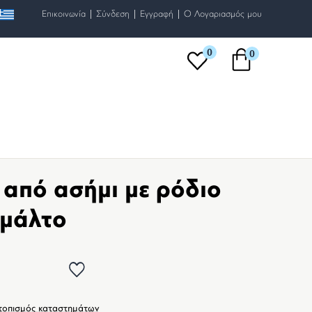
|
|
|
Επικοινωνία
Σύνδεση
Εγγραφή
O Λογαριασμός μου
0
0
 από ασήμι με ρόδιο
Σμάλτο
τοπισμός καταστημάτων