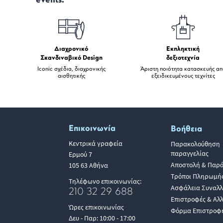
events.
Διαχρονικό
Εκπληκτική
Σκανδιναβικό Design
δεξιοτεχνία
Iconic σχέδια, διαχρονικής
Άριστη ποιότητα κατασκευής α
αισθητικής
εξειδικευμένους τεχνίτες
Επικοινωνία
Βοήθεια
Κεντρικά γραφεία
Παρακολούθηση
παραγγελίας
Ερμού 7
Αποστολή & Παρ
105 63 Αθήνα
Τρόποι Πληρωμή
Τηλέφωνο επικοινωνίας:
Ασφάλεια Συναλ
210 32 29 688
Επιστροφές & Αλ
Ώρες επικοινωνίας
Φόρμα Επιστροφ
Δευ - Παρ: 10:00 - 17:00