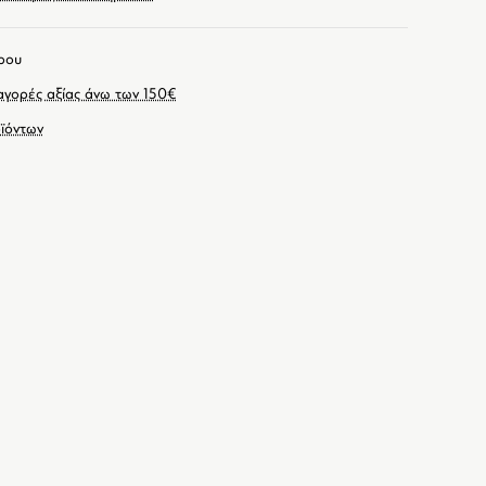
ρου
γορές αξίας άνω των 150€
ϊόντων