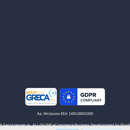
Αρ. Μητρώου ΕΕΑ: 149128001000
6 GeorgJensen.gr.
ALL-IN-ONE eCommerce Business Development by Plush