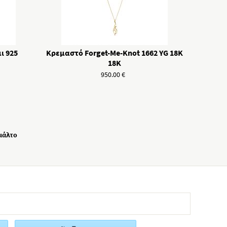
ι 925
Κρεμαστό Forget-Me-Knot 1662 YG 18K
18K
950.00
€
Σμάλτο