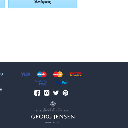
Άνδρας
ου
ύ