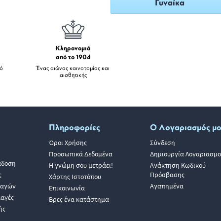
Γυναίκα
Κληρονομιά
από το 1904
πό
Ένας αιώνας καινοτομίας και
αισθητικής
Πληροφορίες
Ο Λογαριασμός μ
Όροι Χρήσης
Σύνδεση
Προσωπικά Δεδομένα
Δημιουργία Λογαριασμο
άδοση
Η γνώμη σου μετράει!
Ανάκτηση Κωδικού
ς
Πρόσβασης
Χάρτης Ιστοτόπου
λαγών
Αγαπημένα
Επικοινωνία
λαγές
Βρες ένα κατάστημα
ής