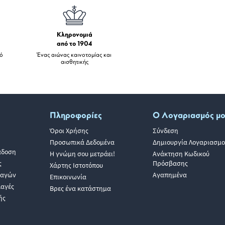
Κληρονομιά
από το 1904
πό
Ένας αιώνας καινοτομίας και
αισθητικής
Πληροφορίες
Ο Λογαριασμός μ
Όροι Χρήσης
Σύνδεση
Προσωπικά Δεδομένα
Δημιουργία Λογαριασμο
άδοση
Η γνώμη σου μετράει!
Ανάκτηση Κωδικού
ς
Πρόσβασης
Χάρτης Ιστοτόπου
λαγών
Αγαπημένα
Επικοινωνία
λαγές
Βρες ένα κατάστημα
ής