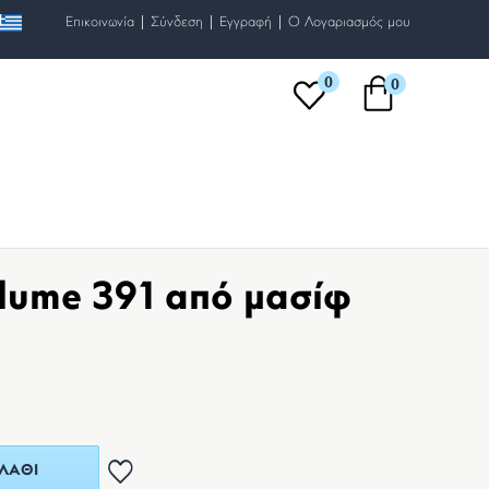
|
|
|
Επικοινωνία
Σύνδεση
Εγγραφή
O Λογαριασμός μου
0
0
lume 391 από μασίφ
ΛΆΘΙ