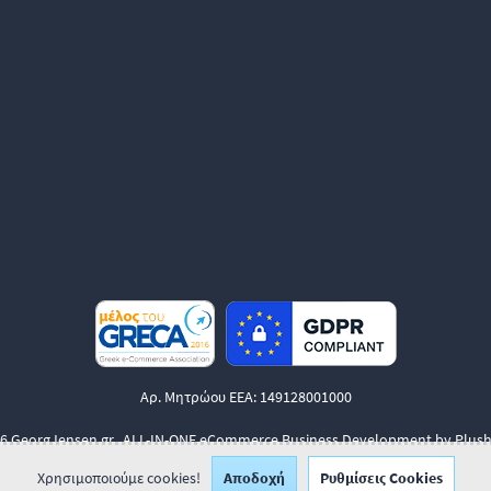
Αρ. Μητρώου ΕΕΑ: 149128001000
6 GeorgJensen.gr.
ALL-IN-ONE eCommerce Business Development by Plush
Χρησιμοποιούμε cookies!
Αποδοχή
Ρυθμίσεις Cookies