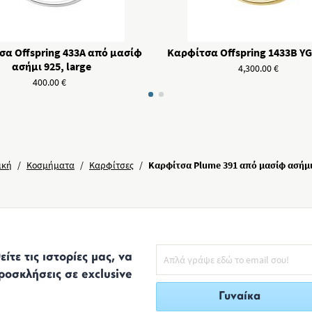
α Offspring 433A από μασίφ
Καρφίτσα Offspring 1433Β Y
ασήμι 925, large
4,300.00
€
400.00
€
ική
/
Κοσμήματα
/
Καρφίτσες
/
Καρφίτσα Plume 391 από μασίφ ασήμι
ίτε τις ιστορίες μας, να
ροσκλήσεις σε exclusive
Γυναίκα