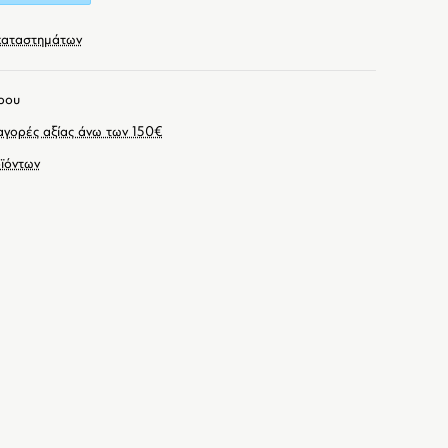
καταστημάτων
ρου
γορές αξίας άνω των 150€
ϊόντων